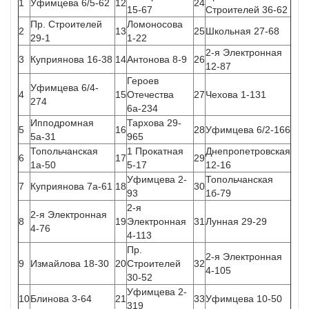
1
Уфимцева 6/5-62
12
24
15-67
Строителей 36-62
Пр. Строителей
Ломоносова
2
13
25
Школьная 27-68
29-1
1-22
2-я Электронная
3
Куприянова 16-38
14
Антонова 8-9
26
12-87
Героев
Уфимцева 6/4-
4
15
Отечества
27
Чехова 1-131
274
6а-234
Ипподромная
Тархова 29-
5
16
28
Уфимцева 6/2-166
5а-31
965
Топольчанская
1 Прокатная
Днепропетровская
6
17
29
1а-50
5-17
12-16
Уфимцева 2-
Топольчанская
7
Куприянова 7а-61
18
30
93
1б-79
2-я
2-я Электронная
8
19
Электронная
31
Лунная 29-29
4-76
4-113
Пр.
2-я Электронная
9
Измайлова 18-30
20
Строителей
32
4-105
30-52
Уфимцева 2-
10
Блинова 3-64
21
33
Уфимцева 10-50
319