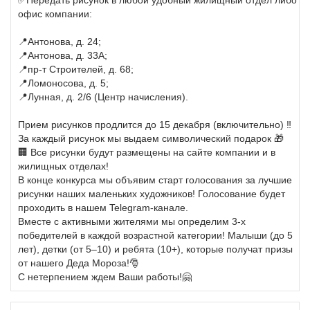
✅Передать рисунок в любой удобный жилищный отдел либо
офис компании:
📍Антонова, д. 24;
📍Антонова, д. 33А;
📍пр-т Строителей, д. 68;
📍Ломоносова, д. 5;
📍Лунная, д. 2/6 (Центр начисления).
Прием рисунков продлится до 15 декабря (включительно) ‼️
За каждый рисунок мы выдаем символический подарок 🎁
🏢 Все рисунки будут размещены на сайте компании и в
жилищных отделах!
В конце конкурса мы объявим старт голосования за лучшие
рисунки наших маленьких художников! Голосование будет
проходить в нашем Telegram-канале.
Вместе с активными жителями мы определим 3-х
победителей в каждой возрастной категории! Малыши (до 5
лет), детки (от 5–10) и ребята (10+), которые получат призы
от нашего Деда Мороза!🎅
С нетерпением ждем Ваши работы!🤗