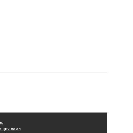
ть
жащих ламп