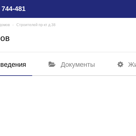
) 744-481
домов
‐
Строителей пр-кт д.38
мов
ведения
Документы
Жи