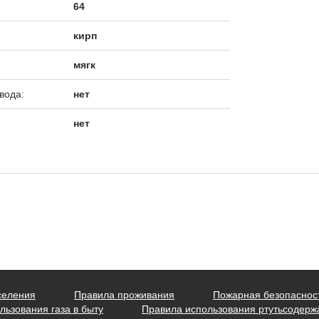
64
кирп
мягк
вода:
нет
нет
селения
Правила проживания
Пожарная безопаснос
льзования газа в быту
Правила использования ртутьсодер