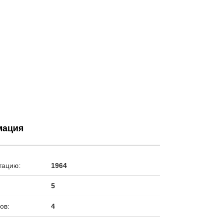
мация
тацию:
1964
5
ов:
4