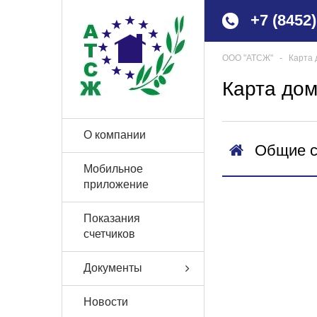
+7 (8452
ООО "АТСЖ"
‐
Карта 
Карта до
О компании
Общие с
Мобильное
приложение
Показания
счетчиков
Документы
Новости